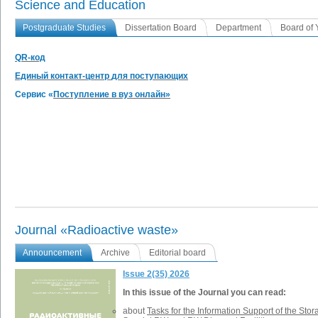
Science and Education
Postgraduate Studies
Dissertation Board
Department
Board of 
QR-код
Единый контакт-центр
для поступающих
Сервис
«
Поступление в вуз онлайн»
Journal «Radioactive waste»
Announcement
Archive
Editorial board
Issue 2(35) 2026
In this issue of the Journal you can read:
about
Tasks for the Information Support of the Stora