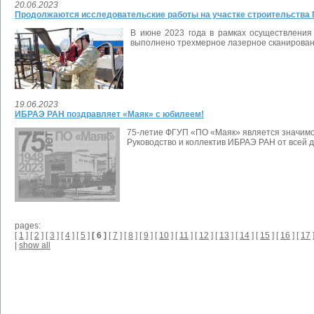
20.06.2023
Продолжаются исследовательские работы на участке строительства
В июне 2023 года в рамках осуществления
выполнено трехмерное лазерное сканирован
19.06.2023
ИБРАЭ РАН поздравляет «Маяк» с юбилеем!
75-летие ФГУП «ПО «Маяк» является значимой
Руководство и коллектив ИБРАЭ РАН от всей 
pages:
[
1
] [
2
] [
3
] [
4
] [
5
]
[ 6 ]
[
7
] [
8
] [
9
] [
10
] [
11
] [
12
] [
13
] [
14
] [
15
] [
16
] [
17
]
|
show all