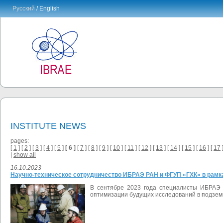
Русский
/ English
INSTITUTE NEWS
pages:
[
1
] [
2
] [
3
] [
4
] [
5
]
[ 6 ]
[
7
] [
8
] [
9
] [
10
] [
11
] [
12
] [
13
] [
14
] [
15
] [
16
] [
17
]
|
show all
16.10.2023
Научно-техническое сотрудничество ИБРАЭ РАН и ФГУП «ГХК» в рамк
В сентябре 2023 года специалисты ИБРАЭ 
оптимизации будущих исследований в подзем