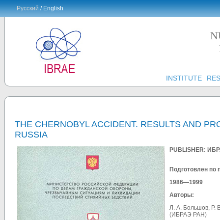
Русский
/ English
N
INSTITUTE
RE
THE CHERNOBYL ACCIDENT. RESULTS AND P
RUSSIA
PUBLISHER: ИБ
Подготовлен по 
1986—1999
Авторы:
Л. A. Большов, Р. 
(ИБРАЭ РАН)