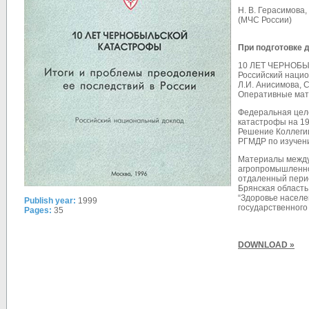
Н. В. Герасимова, 
(МЧС России)
При подготовке 
10 ЛЕТ ЧЕРНОБЫЛ
Российский нацио
Л.И. Анисимова, С
Оперативные мат
Федеральная цел
катастрофы на 1
Решение Коллегии
РГМДР по изучен
Материалы между
агропромышленног
отдаленный перио
Брянская область
“Здоровье насел
Publish year:
1999
государственного
Pages:
35
DOWNLOAD »