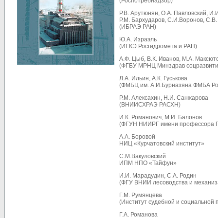
(Роспотребнадзор)
Р.В. Арутюнян, О.А. Павловский, И.И
Р.М. Бархударов, С.И.Воронов, C.В
(ИБРАЭ РАН)
Ю.А. Израэль
(ИГКЭ Росгидромета и РАН)
А.Ф. Цыб, В.К. Иванов, М.А. Максют
(ФГБУ МРНЦ Минздрав соцразвити
Л.А. Ильин, А.К. Гуськова
(ФМБЦ им. А.И.Бурназяна ФМБА Ро
Р.М. Алексахин, Н.И. Санжарова
(ВНИИСХРАЭ РАСХН)
И.К. Романович, М.И. Балонов
(ФГУН НИИРГ имени профессора П
А.А. Боровой
НИЦ «Курчатовский институт»
С.М.Вакуловский
ИПМ НПО «Тайфун»
И.И. Марадудин, С.А. Родин
(ФГУ ВНИИ лесоводства и механиз
Г.М. Румянцева
(Институт судебной и социальной 
Г.А. Романова