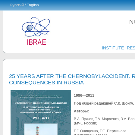
Русский
/ English
N
INSTITUTE
RE
25 YEARS AFTER THE CHERNOBYLACCIDENT. 
CONSEQUENCES IN RUSSIA
1986—2011
Под общей редакцией С.К. Шойгу,
Авторы:
В.А. Пучков, Т.А. Марченко, В.А. В
(МЧС России)
Г.Г. Онищенко, Г.С. Перминова