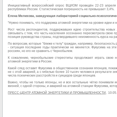
Инициативный всероссийский опрос ВЦИОМ проведён 22-23 апреля 2
республиках России. Статистическая погрешность не превышает 3,4%.
Елена Мелихова, заведующая лабораторией социально-психологиче
"Нужно понимать, что поддержка атомной энергетики на уровне идеи и н
Рост числа респондентов, поддержавших идею строительства новых 
связывать с тем, что часть населения осознанно пересмотрела свою п
позиция руководства страны, подтвердившего неизменность курса на ра
По вопросам, которые "ближе к телу" граждан, например, безопасност
- ситуация последние годы практически не меняется. Фукусима на эт
россиян, но его не сравнить с Чернобылем.
К сожалению, чернобыльские стереотипы продолжают играть свою н
атомной энергетики в России.
Какой след оставит Фукусима в общественном сознании японцев, покаж
не с этой аварией, а с гибелью более 10 тысяч человек в результате 
числа психических расстройств и суицидов среди японцев.
Важно, чтобы не только японцы, но и все остальные чётко понимали
жизней, с одной стороны, и аварией на атомной станции Фукусима, кот
ПРЕСС-ЦЕНТР АТОМНОЙ ЭНЕРГЕТИКИ И ПРОМЫШЛЕННОСТИ,
10.05