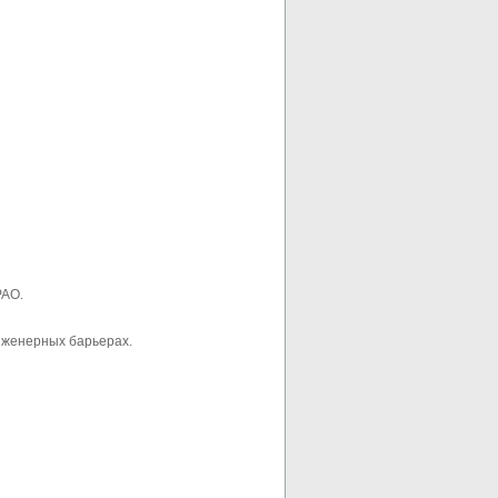
РАО.
нженерных барьерах.