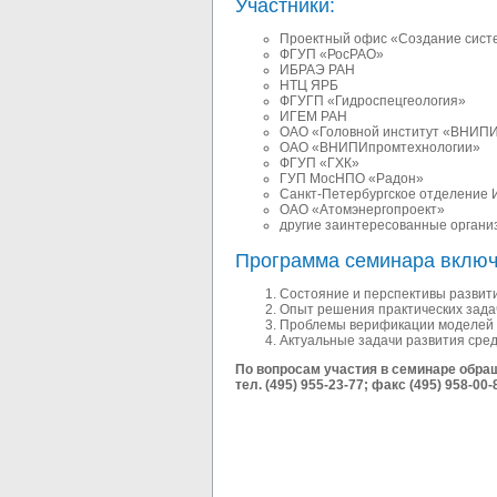
Участники:
Проектный офис «Создание сист
ФГУП «РосРАО»
ИБРАЭ РАН
НТЦ ЯРБ
ФГУГП «Гидроспецгеология»
ИГЕМ РАН
ОАО «Головной институт «ВНИП
ОАО «ВНИПИпромтехнологии»
ФГУП «ГХК»
ГУП МосНПО «Радон»
Санкт-Петербургское отделение
ОАО «Атомэнергопроект»
другие заинтересованные органи
Программа семинара включ
Состояние и перспективы развит
Опыт решения практических задач
Проблемы верификации моделей и
Актуальные задачи развития сре
По вопросам участия в семинаре обращ
тел. (495) 955-23-77; факс (495) 958-00-