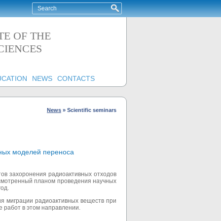
TE OF THE
CIENCES
UCATION
NEWS
CONTACTS
News
»
Scientific seminars
нных моделей переноса
тов захоронения радиоактивных отходов
усмотренный планом проведения научных
од.
ия миграции радиоактивных веществ при
 работ в этом направлении.