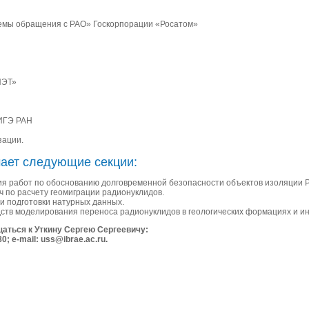
емы обращения с РАО» Госкорпорации «Росатом»
ИЭТ»
 ИГЭ РАН
зации.
ает следующие секции:
ия работ по обоснованию долговременной безопасности объектов изоляции 
 по расчету геомиграции радионуклидов.
 подготовки натурных данных.
дств моделирования переноса радионуклидов в геологических формациях и и
аться к Уткину Сергею Сергеевичу:
80; e-mail: uss@ibrae.ac.ru.