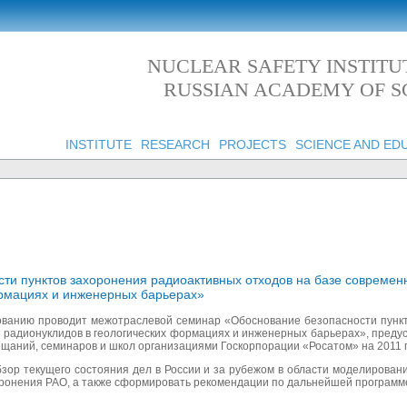
NUCLEAR SAFETY INSTITU
RUSSIAN ACADEMY OF S
INSTITUTE
RESEARCH
PROJECTS
SCIENCE AND ED
ти пунктов захоронения радиоактивных отходов на базе совреме
ормациях и инженерных барьерах»
сованию проводит межотраслевой семинар «Обоснование безопасности пунк
 радионуклидов в геологических формациях и инженерных барьерах», пред
ещаний, семинаров и школ организациями Госкорпорации «Росатом» на 2011 г
бзор текущего состояния дел в России и за рубежом в области моделирован
ронения РАО, а также сформировать рекомендации по дальнейшей программе