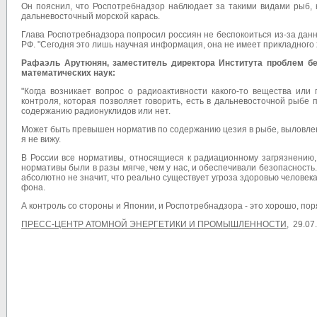
Он пояснил, что Роспотребнадзор наблюдает за такими видами рыб, к
дальневосточный морской карась.
Глава Роспотребнадзора попросил россиян не беспокоиться из-за дан
РФ. "Сегодня это лишь научная информация, она не имеет прикладного 
Рафаэль Арутюнян, заместитель директора Института проблем без
математических наук:
"Когда возникает вопрос о радиоактивности какого-то вещества или
контроля, которая позволяет говорить, есть в дальневосточной рыб
содержанию радионуклидов или нет.
Может быть превышен норматив по содержанию цезия в рыбе, выловленн
я не вижу.
В России все нормативы, относящиеся к радиационному загрязнению,
нормативы были в разы мягче, чем у нас, и обеспечивали безопасность
абсолютно не значит, что реально существует угроза здоровью человека
фона.
А контроль со стороны и Японии, и Роспотребнадзора - это хорошо, пор
ПРЕСС-ЦЕНТР АТОМНОЙ ЭНЕРГЕТИКИ И ПРОМЫШЛЕННОСТИ
, 29.07