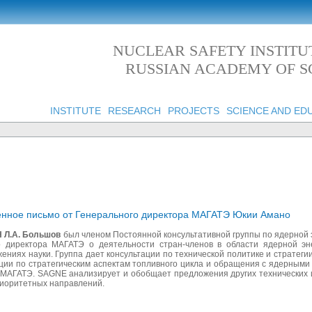
NUCLEAR SAFETY INSTITU
RUSSIAN ACADEMY OF S
INSTITUTE
RESEARCH
PROJECTS
SCIENCE AND ED
венное письмо от Генерального директора МАГАТЭ Юкии Амано
 Л.А. Большов
был членом Постоянной консультативной группы по ядерной 
директора МАГАТЭ о деятельности стран-членов в области ядерной эне
жениях науки. Группа дает консультации по технической политике и стратеги
ции по стратегическим аспектам топливного цикла и обращения с ядерным
 МАГАТЭ. SAGNE анализирует и обобщает предложения других технических и
риоритетных направлений.