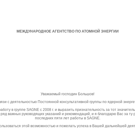
МЕЖДУНАРОДНОЕ АГЕНТСТВО ПО АТОМНОЙ ЭНЕРГИИ
Уважаемый господин Большов!
вязи с деятельностью Постоянной консультативной группы по ядерной энерге
аботу в группе SAGNE с 2008 г. и выразить признательность за тот значител
ряд важных руководящих указаний и рекомендаций, и я благодарю Вас за ту р
последних пяти лет работы в SAGNE.
ользоваться этой возможностью и пожелать успеха в Вашей дальнейшей дея