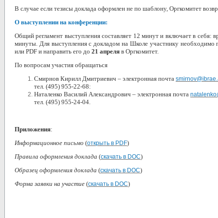
В случае если тезисы доклада оформлен не по шаблону, Оргкомитет возвр
О выступлении на конференции:
Общий регламент выступления составляет 12 минут и включает в себя: вр
минуты. Для выступления с докладом на Школе участнику необходимо 
или PDF и направить его до
21 апреля
в Оргкомитет.
По вопросам участия обращаться
Смирнов Кирилл Дмитриевич – электронная почта
smirnov@ibrae.
тел. (495) 955-22-68:
Наталенко Василий Александрович – электронная почта
natalenko
тел. (495) 955-24-04.
Приложения
:
Информационное письмо
(
)
открыть в PDF
Правила оформления доклада
(
)
скачать в DOC
Образец оформления доклада
(
)
скачать в DOC
Форма заявки на участие
(
)
скачать в DOC