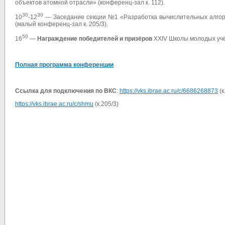
объектов атомной отрасли» (конференц-зал к. 112).
30
30
10
-12
— Заседание секции №1 «Разработка вычислительных алгори
(малый конференц-зал к. 205/3).
50
16
—
Награждение победителей и призёров
XXIV Школы молодых учё
Полная программа конференции
Ссылка для подключения по ВКС
:
https://vks.ibrae.ac.ru/c/6686268873
(к
https://vks.ibrae.ac.ru/c/shmu
(к.205/3)