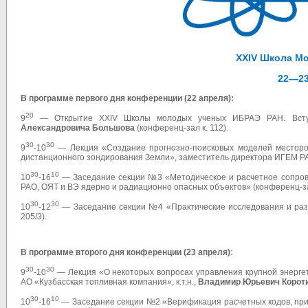
XXIV Школа М
22—23
В программе первого дня конференции (22 апреля):
20
9
— Открытие XXIV Школы молодых ученых ИБРАЭ РАН. Всту
Александровича Большова
(конференц-зал к. 112).
30
30
9
-10
— Лекция «Создание прогнозно-поисковых моделей местор
дистанционного зондирования Земли», заместитель директора ИГЕМ РАН 
30
10
10
-16
— Заседание секции №3 «Методическое и расчетное сопров
РАО, ОЯТ и ВЭ ядерно и радиационно опасных объектов» (конференц-зал
30
30
10
-12
— Заседание секции №4 «Практические исследования и разр
205/3).
В программе второго дня конференции (23 апреля)
:
30
30
9
-10
— Лекция «О некоторых вопросах управления крупной энергет
АО «Кузбасская топливная компания», к.т.н.,
Владимир Юрьевич Корот
30
10
10
-16
— Заседание секции №2 «Верификация расчетных кодов, при