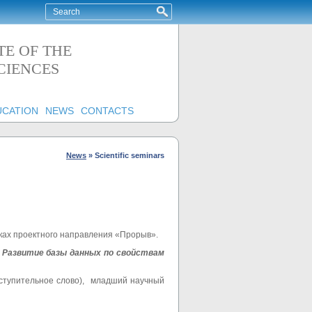
TE OF THE
CIENCES
UCATION
NEWS
CONTACTS
News
»
Scientific seminars
амках проектного направления «Прорыв».
. Развитие базы данных по свойствам
ступительное слово), младший научный