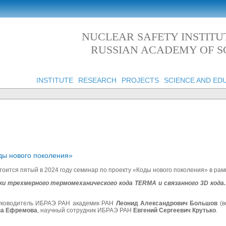
NUCLEAR SAFETY INSTITU
RUSSIAN ACADEMY OF S
INSTITUTE
RESEARCH
PROJECTS
SCIENCE AND ED
оды нового поколения»
стоится пятый в 2024 году семинар по проекту «Коды нового поколения» в р
и трехмерного термомеханического кода TERMA и связанного 3D кода
руководитель ИБРАЭ РАН академик РАН
Леонид Александрович Большов
(в
на
Ефремова
, научный сотрудник ИБРАЭ РАН
Евгений Сергеевич
Крутько
.