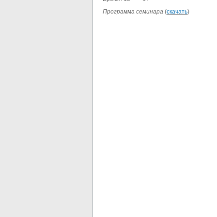
Программа семинара
(
скачать
)