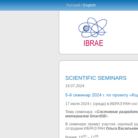
Русский
/ English
SCIENTIFIC SEMINARS
16.07.2024
5-й семинар 2024 г. по проекту «К
17 июля 2024 г. (среда) в ИБРАЭ РАН со
Тема семинара: «
Состояние разработк
материалов SmartDB
».
В семинаре примут участие: научный 
сотрудник ИБРАЭ РАН
Ольга Васильев
00
30
Время:
15
– 17