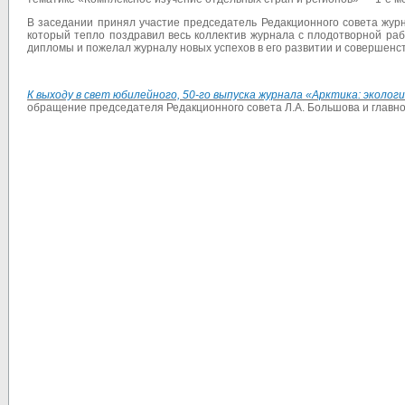
В заседании принял участие председатель Редакционного совета жу
который тепло поздравил весь коллектив журнала с плодотворной раб
дипломы и пожелал журналу новых успехов в его развитии и совершенс
К выходу в свет юбилейного, 50-го выпуска
журнала «Арктика: экологи
о
бращение председателя Редакционного совета
Л.А. Большова и глав