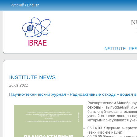
Русский
/ English
N
INSTITUTE
RE
INSTITUTE NEWS
26.01.2021
Научно-технический журнал «Радиоактивные отходы» вошел в
Распоряжением Минобрнауки
отходы»
, выпускаемый ИБ
быть опубликованы основн
ученой степени доктора н
которым присуждаются учен
05.14.03 Ядерные энергети
(технические науки);
05.26.05 Ядерная и радиаци