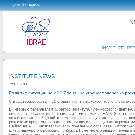
Русский
/ English
N
INSTITUTE
RE
INSTITUTE NEWS
15.03.2011
Развитие ситуации на АЭС Японии не угрожает здоровью росс
Ситуация развивается неблагоприятно. В этих условиях очень важно с
В интервью телеканалам директор института, член-корреспондент Р
оценивает ситуацию по информации, получаемой из МАГАТЭ через ситу
после первых сообщений о землетрясении и цунами. Наш опыт позв
различные программные комплексы, смоделирована динамика развития 
Сейчас на АЭС, как известно, есть проблемы с отработавшим топливо
контролируемого с помощью приборов. Понятно, что авария перешла 
ближней зоне показывают, что зона эвакуации, которая объявлена я