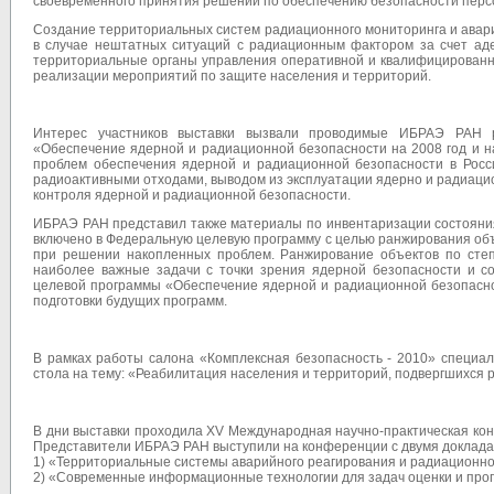
своевременного принятия решений по обеспечению безопасности перс
Создание территориальных систем радиационного мониторинга и авар
в случае нештатных ситуаций с радиационным фактором за счет ад
территориальные органы управления оперативной и квалифицированн
реализации мероприятий по защите населения и территорий.
Интерес участников выставки вызвали проводимые ИБРАЭ РАН р
«Обеспечение ядерной и радиационной безопасности на 2008 год и н
проблем обеспечения ядерной и радиационной безопасности в Рос
радиоактивными отходами, выводом из эксплуатации ядерно и радиаци
контроля ядерной и радиационной безопасности.
ИБРАЭ РАН представил также материалы по инвентаризации состояни
включено в Федеральную целевую программу с целью ранжирования объ
при решении накопленных проблем. Ранжирование объектов по сте
наиболее важные задачи с точки зрения ядерной безопасности и 
целевой программы «Обеспечение ядерной и радиационной безопаснос
подготовки будущих программ.
В рамках работы салона «Комплексная безопасность - 2010» специал
стола на тему: «Реабилитация населения и территорий, подвергшихся 
В дни выставки проходила XV Международная научно-практическая ко
Представители ИБРАЭ РАН выступили на конференции с двумя доклада
1) «Территориальные системы аварийного реагирования и радиационно
2) «Современные информационные технологии для задач оценки и прог