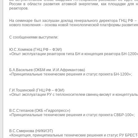
России в области развития атомной энергетики, как площадки для
реакторов.
На семинаре был заслушан доклад генерального директора ГНЦ РФ – 
нового поколения – основа новой технологической платформы развития
С сообщениями выступили:
Ю.С.Хомяков (ГНЦ РФ – ФЭИ)
«Опыт эксплуатации реакторов типа БН и концепция реактора БН-1200»
Б.А.Васильев (ОКБМ им. И.И.Африкантова)
«Принципиальные технические решения и статус проекта БН-1200»;
Г.И.Тошинский (ГНЦ РФ – ФЭИ)
«Опыт эксплуатации РУ с теплоносителем свинец-висмут и концептуал
В.С.Степанов (ОКБ «Гидропресс»)
«Принципиальные технические решения и статус проекта СВБР-100»;
В.С.Смирнова (НИКИЭТ)
«Концепция, принципиальные технические решения и статус РУ БРЕСТ