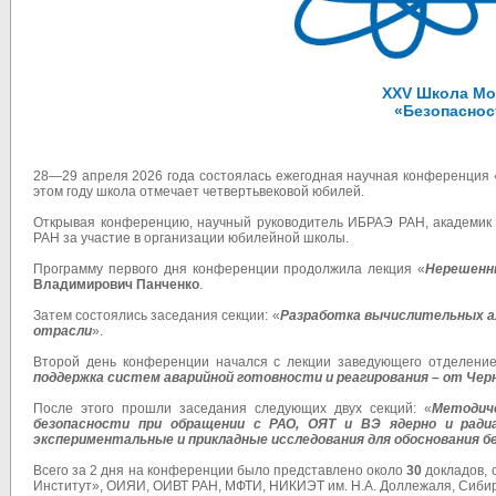
XXV Школа Мо
«Безопасност
28—29 апреля 2026 года состоялась ежегодная научная конференция 
этом году школа отмечает четвертьвековой юбилей.
Открывая конференцию, научный руководитель ИБРАЭ РАН, академи
РАН за участие в организации юбилейной школы.
Программу первого дня конференции продолжила лекция «
Нерешенн
Владимирович Панченко
.
Затем состоялись заседания секции: «
Разработка вычислительных ал
отрасли
».
Второй день конференции начался с лекции заведующего отделе
поддержка систем аварийной готовности и реагирования – от Чер
После этого прошли заседания следующих двух секций: «
Методиче
безопасности при обращении с РАО, ОЯТ и ВЭ ядерно и ради
экспериментальные и прикладные исследования для обоснования 
Всего за 2 дня на конференции было представлено около
30
докладов, 
Институт», ОИЯИ, ОИВТ РАН, МФТИ, НИКИЭТ им. Н.А. Доллежаля, Сибирс