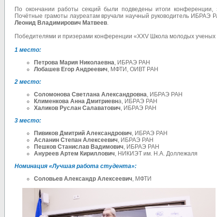
По окончании работы секций были подведены итоги конференции, 
Почётные грамоты лауреатам вручали научный руководитель ИБРАЭ 
Леонид Владимирович Матвеев
.
Победителями и призерами конференции «XXV Школа молодых ученых
1 место:
Петрова Мария Николаевна
, ИБРАЭ РАН
Лобашев Егор Андреевич
, МФТИ, ОИВТ РАН
2 место:
Соломонова Светлана Александровна
, ИБРАЭ РАН
Клименкова Анна Дмитриевн
а, ИБРАЭ РАН
Халиков Руслан Салаватович
, ИБРАЭ РАН
3 место:
Пивиков Дмитрий Александрович
, ИБРАЭ РАН
Асланин Степан Алексеевич
, ИБРАЭ РАН
Пешков Станислав Вадимович
, ИБРАЭ РАН
Ануреев Артем Кириллович
, НИКИЭТ им. Н.А. Доллежаля
Номинация «Лучшая работа студента»:
Соловьев Александр Алексеевич
, МФТИ