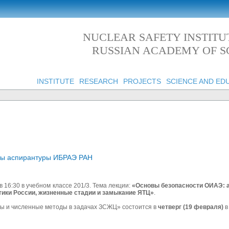
NUCLEAR SAFETY INSTITU
RUSSIAN ACADEMY OF S
INSTITUTE
RESEARCH
PROJECTS
SCIENCE AND ED
мы аспирантуры ИБРАЭ РАН
в 16:30 в учебном классе 201/3. Тема лекции:
«
Основы безопасности ОИАЭ: а
тики России, жизненные стадии и замыкание ЯТЦ
»
.
ы и численные методы в задачах ЗСЖЦ» состоится в
четверг (19 февраля)
в