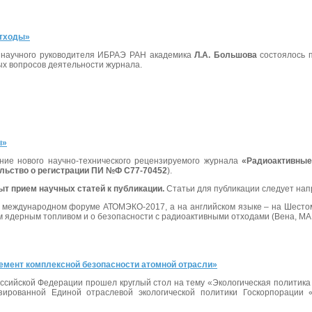
отходы»
м
научного руководителя ИБРАЭ РАН академика
Л.А. Большова
состоялось п
х вопросов деятельности журнала.
ы»
ние нового научно-технического рецензируемого журнала
«Радиоактивные
льство о регистрации ПИ №Ф С77-70452
).
ыт прием научных статей к публикации.
Статьи для публикации следует нап
а международном форуме АТОМЭКО-2017, а на английском языке – на Шесто
ядерным топливом и о безопасности с радиоактивными отходами (Вена, МАГА
емент комплексной безопасности атомной отрасли»
оссийской Федерации прошел круглый стол на тему «Экологическая политик
зированной Единой отраслевой экологической политики Госкорпорации