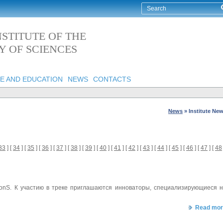
STITUTE OF THE
 OF SCIENCES
E AND EDUCATION
NEWS
CONTACTS
News
»
Institute Ne
33
] [
34
] [
35
] [
36
] [
37
] [
38
] [
39
] [
40
] [
41
] [
42
] [
43
] [
44
] [
45
] [
46
] [
47
] [
48
ionS. К участию в треке приглашаются инноваторы, специализирующиеся 
Read mor