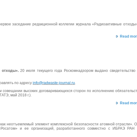
ервое заседание редакционной коллегии журнала «Радиоактивные отходы
Read mor
 отходы».
20 июля текущего года Роскомнадзором выдано свидетельство
равлять по адресу
info@radwaste-journal.ru
.
м совещании высоких договаривающихся сторон по исполнению обязательс
ТЭ, май 2018 г.).
Read mor
а как неотъемлемый элемент комплексной безопасности атомной отрасли». 
 «Росатом» и ее организаций, разработанного совместно с ИБРАЭ РАН