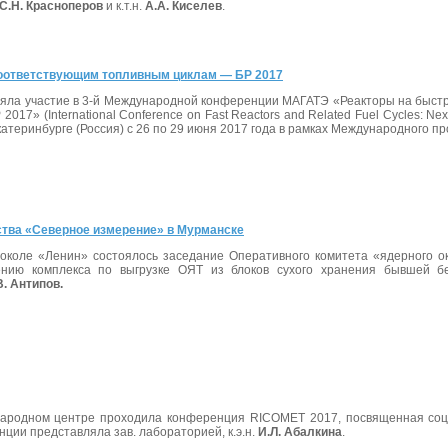
С.Н. Красноперов
и к.т.н.
А.А. Киселев
.
соответствующим топливным циклам — БР 2017
ла участие в 3-й Международной конференции МАГАТЭ «Реакторы на быстр
17» (International Conference on Fast Reactors and Related Fuel Cycles: Next
атеринбурге (Россия) с 26 по 29 июня 2017 года в рамках Международного п
ства «Северное измерение» в Мурманске
околе «Ленин» состоялось
заседание Оперативного комитета «ядерного о
нию комплекса по выгрузке ОЯТ из блоков сухого хранения бывшей бе
В. Антипов.
народном центре проходила конференция RICOMET 2017, посвященная соци
ии представляла зав. лабораторией, к.э.н.
И.Л. Абалкина
.