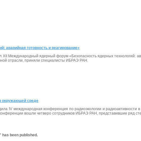
: аварийная готовность и реагирование»
дил XII Международный ядерный форум «Безопасность ядерных технологий: ава
омной отрасли, приняли специалисты ИБРАЭ РАН.
 в окружающей среде
одила IV международная конференция по радиоэкологии и радиоактивности в
а конференции вошли четверо сотрудников ИБРАЭ РАН, представившие ряд ст
 has been published.