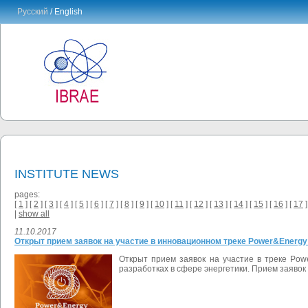
Русский
/ English
INSTITUTE NEWS
pages:
[
1
] [
2
] [
3
] [
4
] [
5
] [
6
] [
7
] [
8
] [
9
] [
10
] [
11
] [
12
] [
13
] [
14
] [
15
] [
16
] [
17
]
|
show all
11.10.2017
Открыт прием заявок на участие в инновационном треке Power&Energy
Открыт прием заявок на участие в треке Pow
разработках в сфере энергетики. Прием заявок 