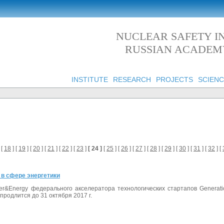
NUCLEAR SAFETY IN
RUSSIAN ACADEMY
INSTITUTE
RESEARCH
PROJECTS
SCIENC
 [
18
] [
19
] [
20
] [
21
] [
22
] [
23
]
[ 24 ]
[
25
] [
26
] [
27
] [
28
] [
29
] [
30
] [
31
] [
32
] [
 в сфере энергетики
er&Energy федерального акселератора технологических стартапов Generat
продлится до 31 октября 2017 г.