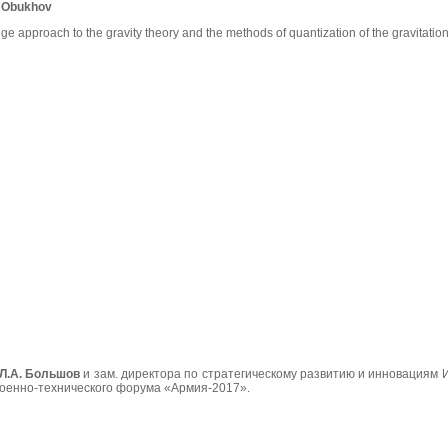
. Obukhov
e approach to the gravity theory and the methods of quantization of the gravitationa
Л.А. Большов
и
зам. директора по стратегическому развитию и инновациям 
 военно-технического форума «Армия-2017».