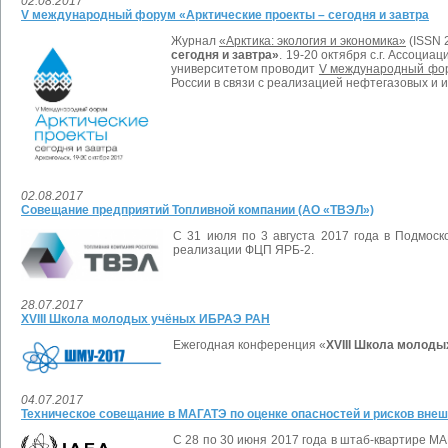
02.08.2017
V международный форум «Арктические проекты – сегодня и завтра
Журнал
«Арктика: экология и экономика»
(ISSN 
сегодня и завтра»
.
19-20 октября с.г. Ассоци
университетом проводит
V международный фору
России в связи с реализацией нефтегазовых и 
02.08.2017
Совещание предприятий Топливной компании (АО «ТВЭЛ»)
С 31 июля по 3 августа 2017 года в Подмос
реализации ФЦП ЯРБ-2.
28.07.2017
XVIII Школа молодых учёных ИБРАЭ РАН
Ежегодная конференция «
XVIII Школа молод
04.07.2017
Техническое совещание в МАГАТЭ по оценке опасностей и рисков вне
С 28 по 30 июня 2017 года в штаб-квартире М