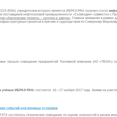
2223-4594), учредителем которого является ИБРАЭ РАН, получил статус
инфо
ация поставщиков нефтегазовой промышленности «Созвездие» совместно с П
м «Арктические проекты – сегодня и завтра»
.
Главное внимание в рамках 
инфраструктурных проектов в Арктике и судоходством по Северному Морском
ковье прошло совещание предприятий Топливной компании (АО «ТВЭЛ») п
ых учёных ИБРАЭ РАН
»
состоится
16—17 ноября 2017 года
. Заявки на участ
шних событий для ядерных установок
АГАТЭ состоялось техническое совещание по оценке опасностей и рисков вн