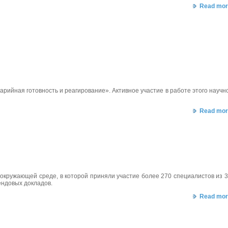
Read mor
рийная готовность и реагирование». Активное участие в работе этого научн
Read mor
 окружающей среде, в которой приняли участие более 270 специалистов из 
ендовых докладов.
Read mor