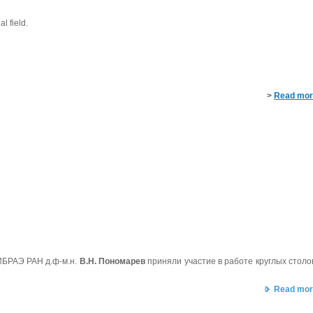
l field.
>
Read mor
ИБРАЭ РАН д.ф-м.н.
В.Н. Пономарев
приняли участие в работе круглых столо
Read mor