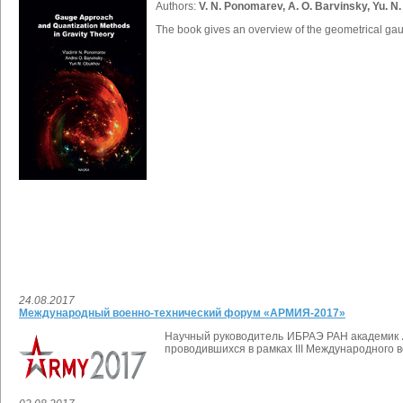
Authors:
V. N. Ponomarev, A. O. Barvinsky, Yu. N
The book gives an overview of the geometrical gaug
24.08.2017
Международный военно-технический форум «АРМИЯ-2017»
Научный руководитель ИБРАЭ РАН академик
проводившихся в рамках III Международного