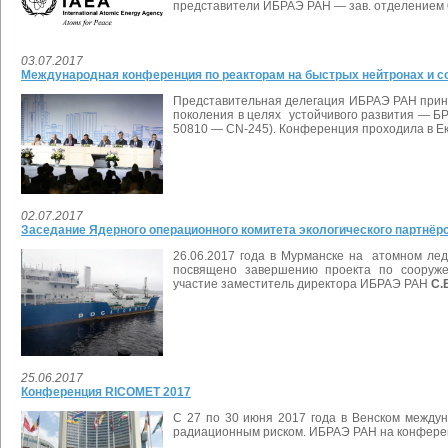
представители ИБРАЭ РАН — зав. отделением
03.07.2017
Международная конференция по реакторам на быстрых нейтронах и 
Представительная делегация ИБРАЭ РАН приня
поколения в целях устойчивого развития — БР 20
50810 — CN-245). Конференция проходила в Ек
02.07.2017
Заседание Ядерного операционного комитета экологического партнёр
26.06.2017 года
в Мурманске на
атомном лед
посвящено завершению проекта по сооруже
участие
заместитель директора ИБРАЭ РАН
С.
25.06.2017
Конференция RICOMET 2017
C 27 по 30 июня 2017 года в Венском между
радиационным риском. ИБРАЭ РАН на конференц