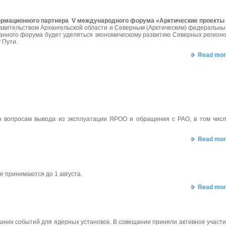
рмационного партнера
V международного форума «Арктические проекты
равительством Архангельской области и Северным (Арктическим) федеральн
данного форума будет уделяться экономическому развитию Северных регион
у Пути.
Read mor
о вопросам вывода из эксплуатации ЯРОО и обращения с РАО, в том чис
Read mor
ие принимаются до 1 августа.
Read mor
ешних событий для ядерных установок. В совещании приняли активное участ