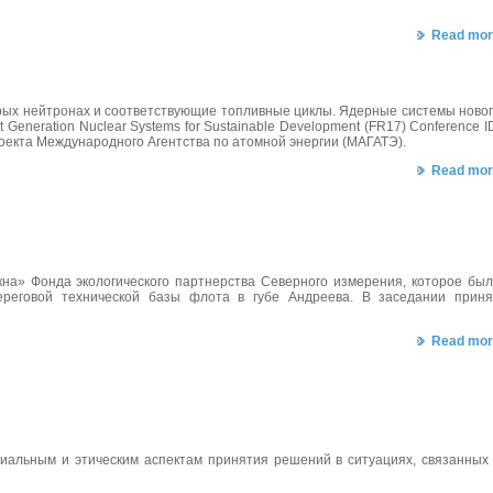
Read mor
ых нейтронах и соответствующие топливные циклы. Ядерные системы ново
 Generation Nuclear Systems for Sustainable Development (FR17) Conference I
роекта Международного Агентства по атомной энергии (МАГАТЭ).
Read mor
кна» Фонда экологического партнерства Северного измерения, которое бы
реговой технической базы флота в губе Андреева. В
заседании
прин
Read mor
альным и этическим аспектам принятия решений в ситуациях, связанных