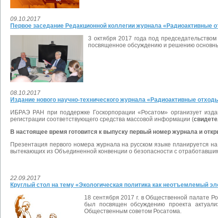
09.10.2017
Первое заседание Редакционной коллегии журнала «Радиоактивные 
3 октября 2017 года под председательство
посвященное обсуждению и решению основны
08.10.2017
Издание нового научно-технического журнала «Радиоактивные отход
ИБРАЭ РАН при поддержке Госкорпорации «Росатом» организует изда
регистрации соответствующего средства массовой информации (
свидете
В настоящее время готовится к выпуску первый номер журнала и откр
Презентация первого номера журнала на русском языке планируется н
вытекающих из Объединенной конвенции о безопасности с отработавшим 
22.09.2017
Круглый стол на тему «Экологическая политика как неотъемлемый эл
18 сентября 2017 г. в Общественной палате Р
был посвящен обсуждению проекта актуали
Общественным советом Росатома.