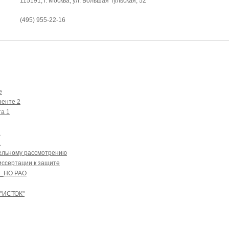
115191, г. Москва, ул. Большая Тульская, 52
(495) 955-22-16
е
енте 2
а 1
1
2
тельному рассмотрению
иссертации к защите
и_НО РАО
 "ИСТОК"