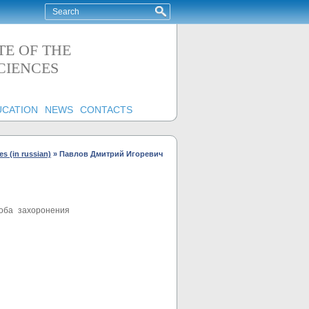
TE OF THE
CIENCES
UCATION
NEWS
CONTACTS
s (in russian)
»
Павлов Дмитрий Игоревич
соба захоронения