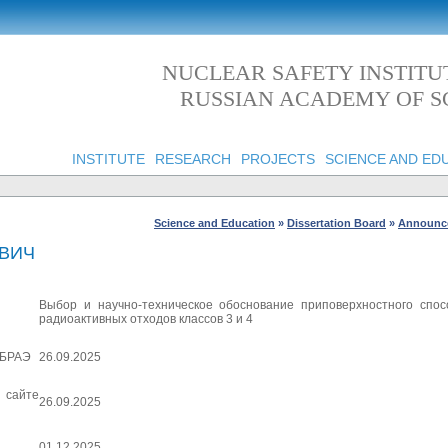
NUCLEAR SAFETY INSTITU
RUSSIAN ACADEMY OF S
INSTITUTE
RESEARCH
PROJECTS
SCIENCE AND ED
Science and Education
»
Dissertation Board
»
Announce
ВИЧ
Выбор и научно-техническое обоснование приповерхностного спо
радиоактивных отходов классов 3 и 4
ИБРАЭ
26.09.2025
 сайте
26.09.2025
01.12.2025