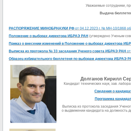
Уважаемые сотрудники, пр
Выдача бюллетен
РАСПОРЯЖЕНИЕ МИНОБРНАУКИ РФ
от 04.12.2023 г. № МН-10/1868 
Положение о выборах директора ИБРАЭ РАН
(утверждено Ученым сов
Приказ о внесении изменений в Положение о выборах директора И
Выписка из протокола № 33 заседания Ученого совета ИБРАЭ РАН
от
Образец избирательного бюллетен
я
по выборам директора ИБРАЭ Р
Долганов Кирилл Се
Кандидат технических наук, зав. лабо
Сведения о кандида
Программа кандида
Выписка из протокола заседания Учено
о выдвижении кандидата на должность 